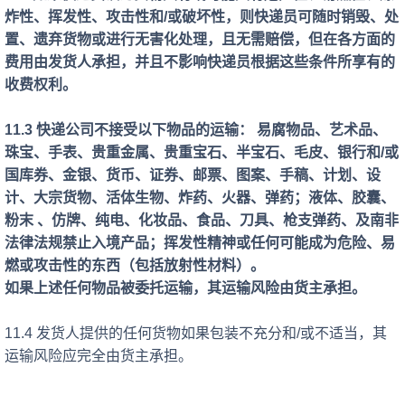
炸性、挥发性、攻击性和/或破坏性，则快递员可随时销毁、处
置、遗弃货物或
进行无害化处理
，且无需赔偿，但在各方面的
费用由发货人承担，并且不影响快递员根据这些条件所享有的
收费权利。
11.3 快递公司不接受以下物品的运输： 易腐物品、艺术品、
珠宝、手表、贵重金属、贵重宝石、半宝石、毛皮、银行和/或
国库券、金银、货币、证券、邮票、图案、手稿、计划、设
计、大宗货物、活体生物、炸药、火器、弹药；液体
、
胶囊
、
粉末
、
仿牌
、
纯电
、
化妆品
、
食品
、
刀具
、
枪支弹药
、
及南非
法律法规禁止入境产品；挥发性精神或任何可能成为危险、易
燃或攻击性的东西（包括放射性材料）。
如果上述任何物品被委托运输，其运输风险由货主承担。
11.4 发货人提供的任何货物如果包装不充分和/或不适当，其
运输风险应完全由货主承担。