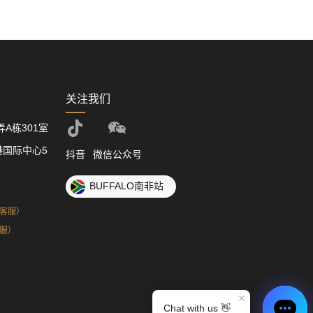
关注我们
A栋301室
国际中心5
抖音
微信公众号
BUFFALO南非站
（中国客服）
非客服）